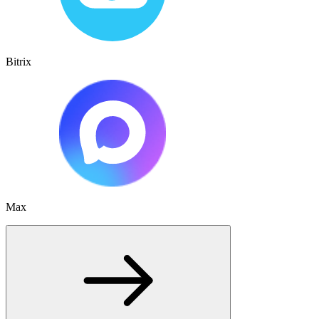
Bitrix
Max