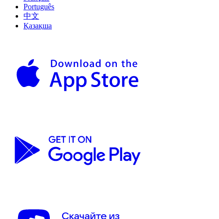
Português
中文
Қазақша