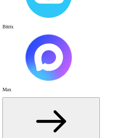
Bitrix
Max