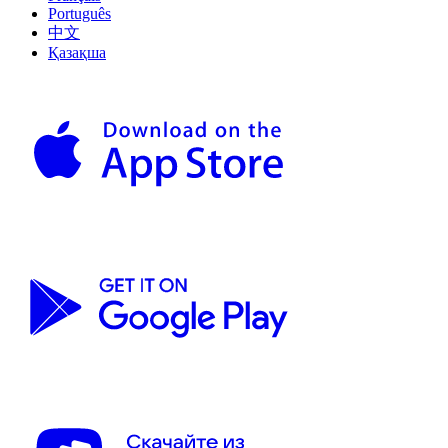
Português
中文
Қазақша