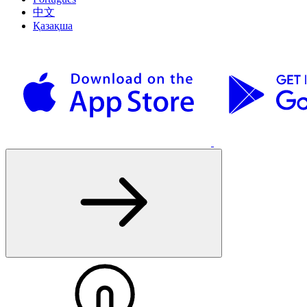
中文
Қазақша