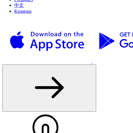
中文
Қазақша