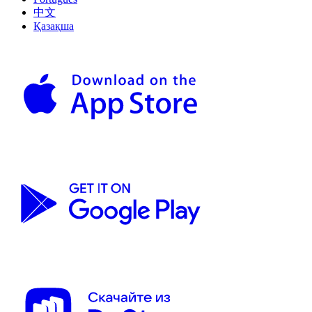
中文
Қазақша