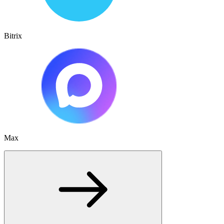
Bitrix
Max