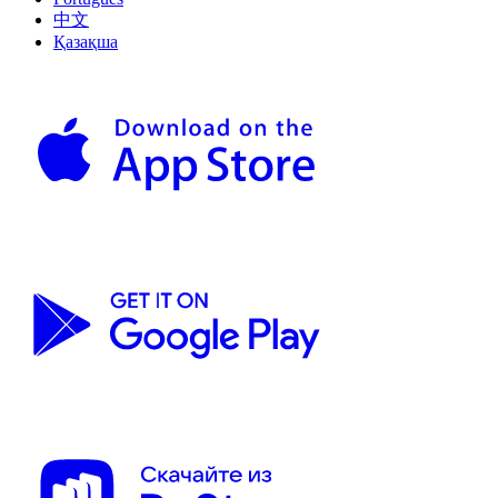
中文
Қазақша