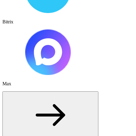
Bitrix
Max