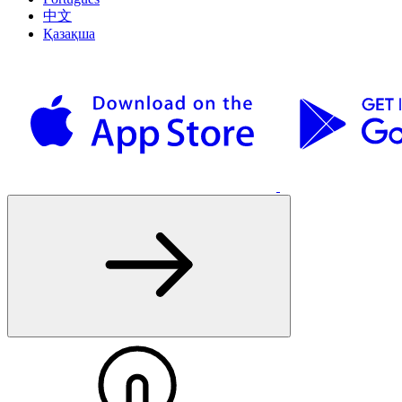
中文
Қазақша