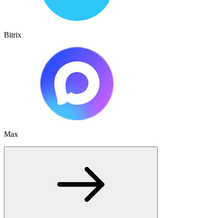
Bitrix
Max