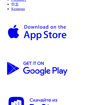
中文
Қазақша