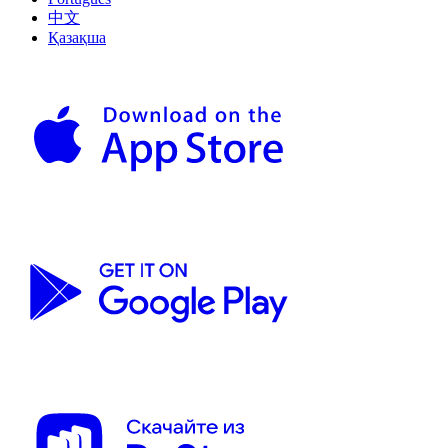
中文
Қазақша