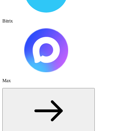
Bitrix
Max