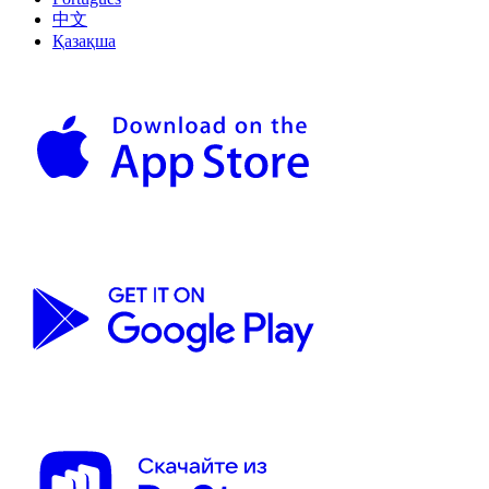
中文
Қазақша