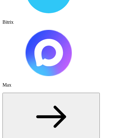
Bitrix
Max