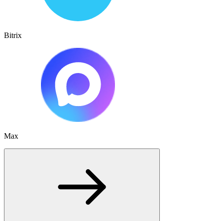
Bitrix
Max