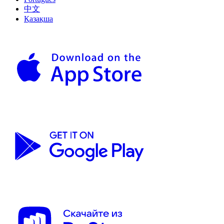
中文
Қазақша