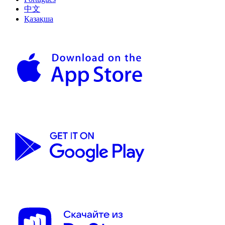
中文
Қазақша