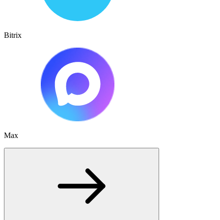
Bitrix
Max