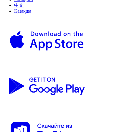
中文
Қазақша