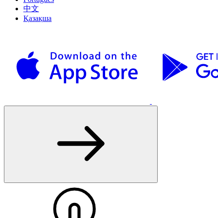
中文
Қазақша