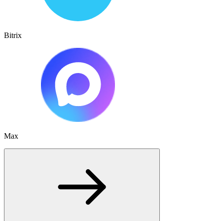
Bitrix
Max