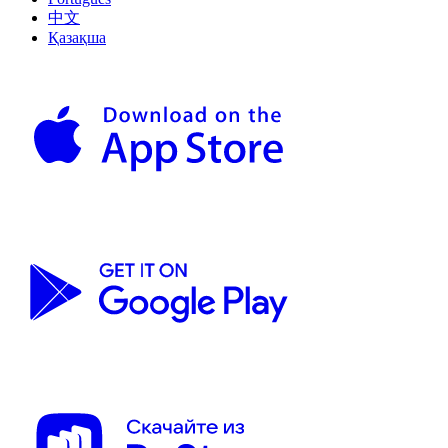
中文
Қазақша