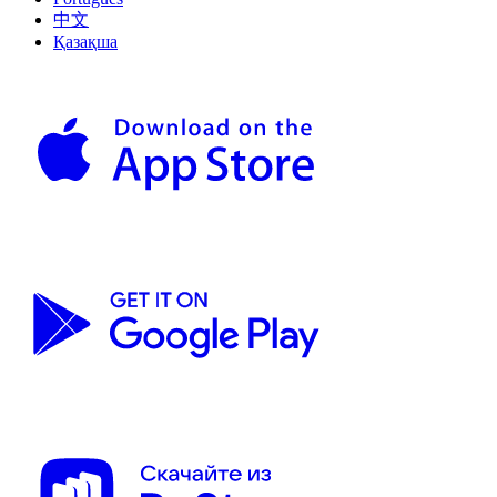
中文
Қазақша