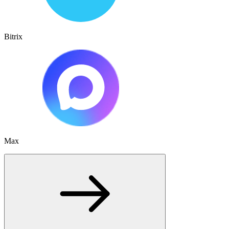
Bitrix
Max