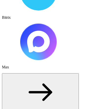
Bitrix
Max