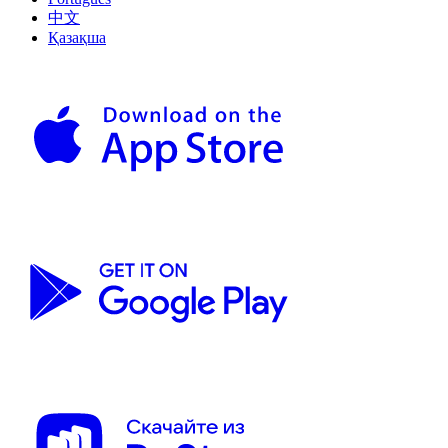
中文
Қазақша