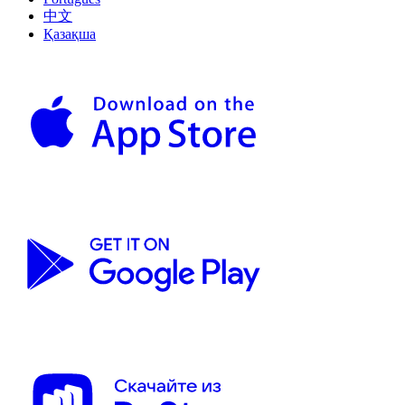
中文
Қазақша