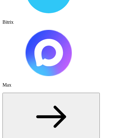
Bitrix
Max