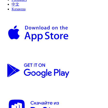
中文
Қазақша