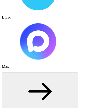
Bitrix
Max