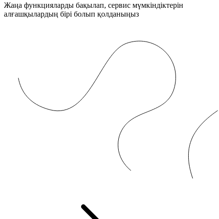
Жаңа функцияларды бақылап, сервис мүмкіндіктерін
алғашқылардың бірі болып қолданыңыз