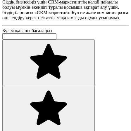
Сіздің бизнесіңіз үшін CRM-маркетингтің қалай пайдалы
болуы мүмкін екендігі туралы қосымша ақпарат алу үшін,
біздің блогтағы «CRM-маркетинг. Бұл не және компанияңызға
оны ендіру керек пе» атты мақаламызды оқуды ұсынамыз.
Бұл мақаланы бағалаңыз