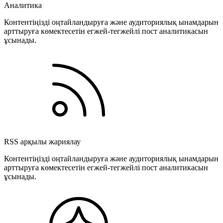
Аналитика
Контентіңізді оңтайландыруға және аудиториялық ынамдарын
арттыруға көмектесетін егжей-тегжейлі пост аналитикасын
ұсынады.
RSS арқылы жариялау
Контентіңізді оңтайландыруға және аудиториялық ынамдарын
арттыруға көмектесетін егжей-тегжейлі пост аналитикасын
ұсынады.