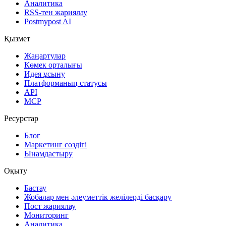
Аналитика
RSS-тен жариялау
Postmypost AI
Қызмет
Жаңартулар
Көмек орталығы
Идея ұсыну
Платформаның статусы
API
MCP
Ресурстар
Блог
Маркетинг сөздігі
Ынамдастыру
Оқыту
Бастау
Жобалар мен әлеуметтік желілерді басқару
Пост жариялау
Мониторинг
Аналитика