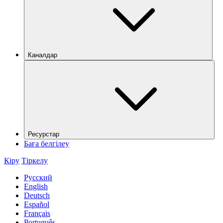
Каналдар
Ресурстар
Баға белгілеу
Кіру
Тіркелу
Русский
English
Deutsch
Español
Français
Português