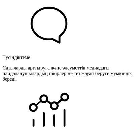
Түсіндіктеме
Сатыларды арттыруға және әлеуметтік медиадағы
пайдаланушылардың пікірлеріне тез жауап беруге мүмкіндік
береді.