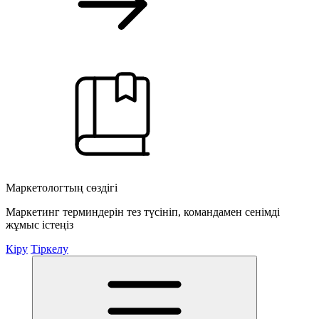
Маркетологтың сөздігі
Маркетинг терминдерін тез түсініп, командамен сенімді
жұмыс істеңіз
Кіру
Тіркелу