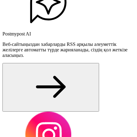
Postmypost AI
Веб-сайтыңыздан хабарларды RSS арқылы әлеуметтік
желілерге автоматты түрде жарияланады, сіздің қол жеткізе
аласыңыз.