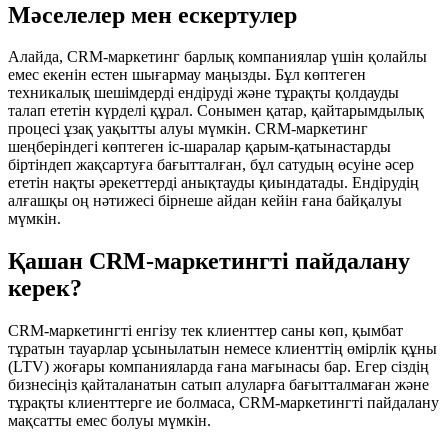
Мәселелер мен ескертулер
Алайда, CRM-маркетинг барлық компаниялар үшін қолайлы
емес екенін естен шығармау маңызды. Бұл көптеген
техникалық шешімдерді ендіруді және тұрақты қолдауды
талап ететін күрделі құрал. Сонымен қатар, қайтарымдылық
процесі ұзақ уақытты алуы мүмкін. CRM-маркетинг
шеңберіндегі көптеген іс-шаралар қарым-қатынастарды
біртіндеп жақсартуға бағытталған, бұл сатудың өсуіне әсер
ететін нақты әрекеттерді анықтауды қиындатады. Ендірудің
алғашқы оң нәтижесі бірнеше айдан кейін ғана байқалуы
мүмкін.
Қашан CRM-маркетингті пайдалану
керек?
CRM-маркетингті енгізу тек клиенттер саны көп, қымбат
тұратын тауарлар ұсынылатын немесе клиенттің өмірлік құны
(LTV) жоғары компанияларда ғана мағынасы бар. Егер сіздің
бизнесіңіз қайталанатын сатып алуларға бағытталмаған және
тұрақты клиенттерге ие болмаса, CRM-маркетингті пайдалану
мақсатты емес болуы мүмкін.