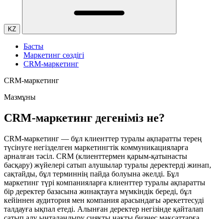
KZ
Басты
Маркетинг сөздігі
CRM-маркетинг
CRM-маркетинг
Мазмұны
CRM-маркетинг дегеніміз не?
CRM-маркетинг — бұл клиенттер туралы ақпаратты терең
түсінуге негізделген маркетингтік коммуникацияларға
арналған тәсіл. CRM (клиенттермен қарым-қатынасты
басқару) жүйелері сатып алушылар туралы деректерді жинап,
сақтайды, бұл терминнің пайда болуына әкелді. Бұл
маркетинг түрі компанияларға клиенттер туралы ақпаратты
бір деректер базасына жинақтауға мүмкіндік береді, бұл
кейіннен аудитория мен компания арасындағы әрекеттесуді
талдауға ықпал етеді. Алынған деректер негізінде қайталап
сатып алу ынталандыру сияқты нақты бизнес мақсаттарға