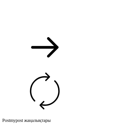
Postmypost жаңалықтары