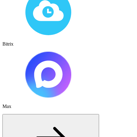
Bitrix
Max