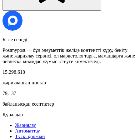
Бізге сенеді
Postmypost — бұл әлеуметтік желіде контентті құру, бекіту
және жариялау сервисі, ол маркетологтарға, мамандарға және
бизнесқа ынамдас жұмыс істеуге көмектеседі.
15,298,618
жарияланған постар
79,137
байланысқан есептіктер
Құралдар
Жариялау
Автоматтау
Түскі қоржын