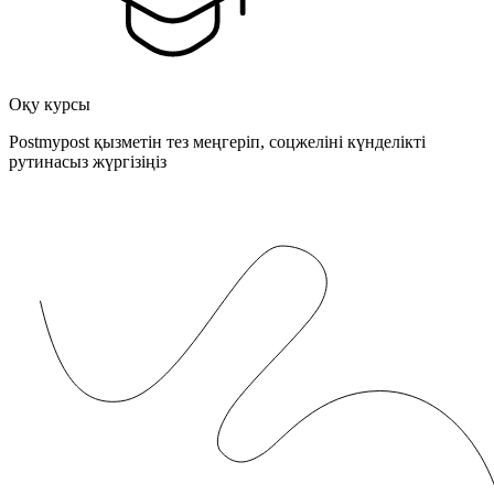
Оқу курсы
Postmypost қызметін тез меңгеріп, соцжеліні күнделікті
рутинасыз жүргізіңіз