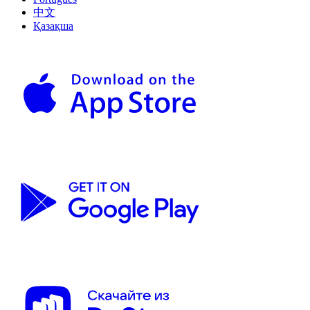
中文
Қазақша