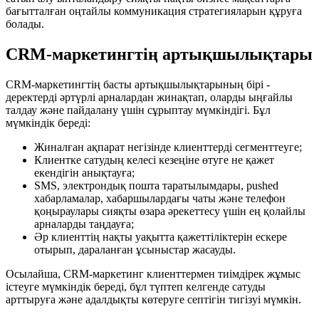
бағытталған оңтайлы коммуникация стратегияларын құруға
болады.
CRM-маркетингтің артықшылықтары
CRM-маркетингтің басты артықшылықтарының бірі -
деректерді әртүрлі арналардан жинақтап, оларды ыңғайлы
талдау және пайдалану үшін сұрыптау мүмкіндігі. Бұл
мүмкіндік береді:
Жиналған ақпарат негізінде клиенттерді сегменттеуге;
Клиентке сатудың келесі кезеңіне өтуге не қажет
екендігін анықтауға;
SMS, электрондық пошта таратылымдары, pushed
хабарламалар, хабаршылардағы чаты және телефон
қоңыраулары сияқты өзара әрекеттесу үшін ең қолайлы
арналарды таңдауға;
Әр клиенттің нақты уақытта қажеттіліктерін ескере
отырып, дараланған ұсыныстар жасауды.
Осылайша, CRM-маркетинг клиенттермен тиімдірек жұмыс
істеуге мүмкіндік береді, бұл түптеп келгенде сатуды
арттыруға және адалдықты көтеруге септігін тигізуі мүмкін.