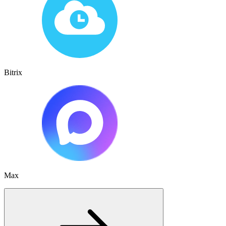
Bitrix
Max