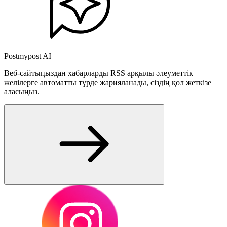
Postmypost AI
Веб-сайтыңыздан хабарларды RSS арқылы әлеуметтік
желілерге автоматты түрде жарияланады, сіздің қол жеткізе
аласыңыз.