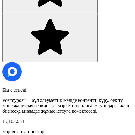
Бізге сенеді
Postmypost — бұл әлеуметтік желіде контентті құру, бекіту
және жариялау сервисі, ол маркетологтарға, мамандарға және
бизнесқа ынамдас жұмыс істеуге көмектеседі.
15,163,653
жарияланған постар