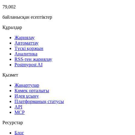
79,002
байланысқан есептіктер
Құралдар
Жариялау
Автоматтау
Түскі қоржын
Аналитика
RSS-тен жариялау
Postmypost AI
Қызмет
Жаңартулар
Көмек орталығы
Идея ұсыну
Платформаның статусы
API
MCP
Ресурстар
Блог