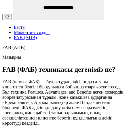
KZ
Басты
Маркетинг сөздігі
FAB (АПВ)
FAB (АПВ)
Мазмұны
FAB (ФАБ) техникасы дегеніміз не?
FAB (немесе ФАБ) — бұл сатудың әдісі, онда сатушы
клиентпен белгілі бір құрылым бойынша өзара әрекеттеседі.
Бұл техника Features, Advantages, and Benefits деген сөздердің
аббревиатурасынан тұрады, және қазақшаға аударғанда
«Ерекшеліктер, Артықшылықтар және Пайда» дегенді
білдіреді. ФАБ әдісін қолдану өнім немесе қызметтің
логикалық және дәйекті таныстырылымын, оның
ерекшеліктерінен клиентке беретін құндылығына дейін
көрсетуді көздейді.