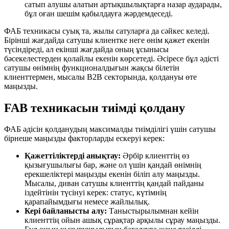
сатып алушы алатын артықшылықтарға назар аударады,
бұл оған шешім қабылдауға жәрдемдеседі.
ФАБ техникасы суық та, жылы сатуларға да сәйкес келеді.
Бірінші жағдайда сатушы клиентке неге өнім қажет екенін
түсіндіреді, ал екінші жағдайда оның ұсынысы
бәсекелестерден қолайлы екенін көрсетеді. Әсіресе бұл әдісті
сатушы өнімнің функционалдығын жақсы білетін
клиенттермен, мысалы B2B секторында, қолдануы өте
маңызды.
FAB техникасын тиімді қолдану
ФАБ әдісін қолданудың максималды тиімділігі үшін сатушы
бірнеше маңызды факторларды ескеруі керек:
Қажеттіліктерді анықтау:
Әрбір клиенттің өз
қызығушылығы бар, және ол үшін қандай өнімнің
ерекшеліктері маңызды екенін біліп алу маңызды.
Мысалы, диван сатушы клиенттің қандай пайданы
іздейтінін түсінуі керек: статус, күтімнің
қарапайымдығы немесе жайлылық.
Кері байланысты алу:
Таныстырылымнан кейін
клиенттің ойын ашық сұрақтар арқылы сұрау маңызды.