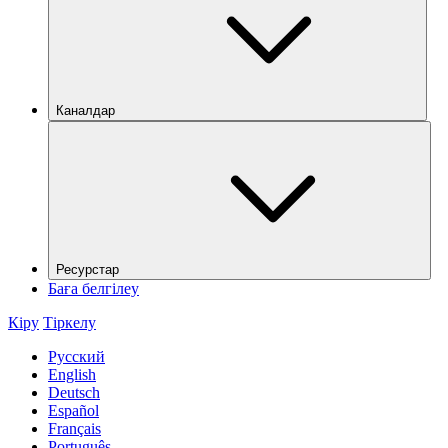
Каналдар
Ресурстар
Баға белгілеу
Кіру
Тіркелу
Русский
English
Deutsch
Español
Français
Português