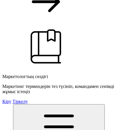
Маркетологтың сөздігі
Маркетинг терминдерін тез түсініп, командамен сенімді
жұмыс істеңіз
Кіру
Тіркелу