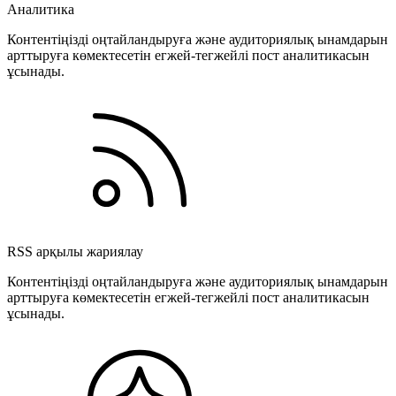
Аналитика
Контентіңізді оңтайландыруға және аудиториялық ынамдарын
арттыруға көмектесетін егжей-тегжейлі пост аналитикасын
ұсынады.
RSS арқылы жариялау
Контентіңізді оңтайландыруға және аудиториялық ынамдарын
арттыруға көмектесетін егжей-тегжейлі пост аналитикасын
ұсынады.