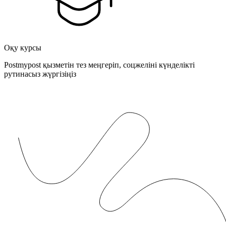
Оқу курсы
Postmypost қызметін тез меңгеріп, соцжеліні күнделікті
рутинасыз жүргізіңіз