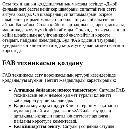
Осы техниканың қолданылуының мысалы ретінде «Джой»
фильміндегі басты кейіпкер швабраны сипаттайтын сәтті
айтуға болады. Ол швабраның сипаттамаларын, әсіресе
швабраның кірмен жанасатын бөлігінің алынбалы екенін
айтып бастайды. Содан кейін ол артықшылықтарын, мысалы,
машинкада жуу мүмкіндігін айтады. Соңында ол жуылғаннан
кейін швабраның ас үйге микроб әкелмейтігін көрсете
отырып, пайданы дәлелдейді. Бұл ФАБ әдісінің тауардың
құндылығын клиентке тиімді көрсетуге қалай көмектесетінін
көрсетеді.
FAB техникасын қолдану
FAB техникасы сату воронкасының әртүрлі кезеңдерінде
қолданылуы мүмкін. Негізгі жағдайларды қарастырайық:
Алғашқы байланыс немесе таныстыру:
Сатушы FAB
техникасын өнім немесе қызмет туралы клиентті
хабардар ету үшін қолданады.
Қарсылықтарды өңдеу:
Клиенттер өнімге қатысты
күмәндерін айта алады, және ФАБ әдісі тауардың
артықшылықтарын нақты клиенттерге арналған
пайданы көрсетуге көмектеседі.
Келісімшартты бекіту:
Сатудың соңында сатушы