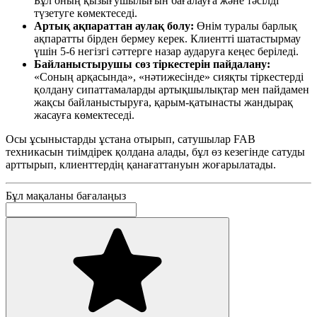
Бұл оның қызығушылығын бағалауға және тәсілді
түзетуге көмектеседі.
Артық ақпараттан аулақ болу:
Өнім туралы барлық
ақпаратты бірден бермеу керек. Клиентті шатастырмау
үшін 5-6 негізгі сәттерге назар аударуға кеңес беріледі.
Байланыстырушы сөз тіркестерін пайдалану:
«Соның арқасында», «нәтижесінде» сияқты тіркестерді
қолдану сипаттамаларды артықшылықтар мен пайдамен
жақсы байланыстыруға, қарым-қатынасты жандырақ
жасауға көмектеседі.
Осы ұсыныстарды ұстана отырып, сатушылар FAB
техникасын тиімдірек қолдана алады, бұл өз кезегінде сатуды
арттырып, клиенттердің қанағаттануын жоғарылатады.
Бұл мақаланы бағалаңыз