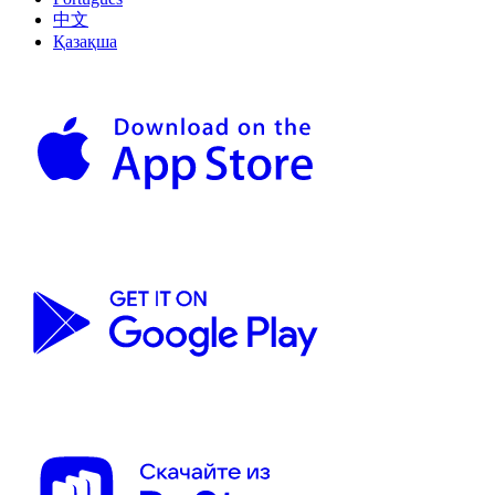
中文
Қазақша