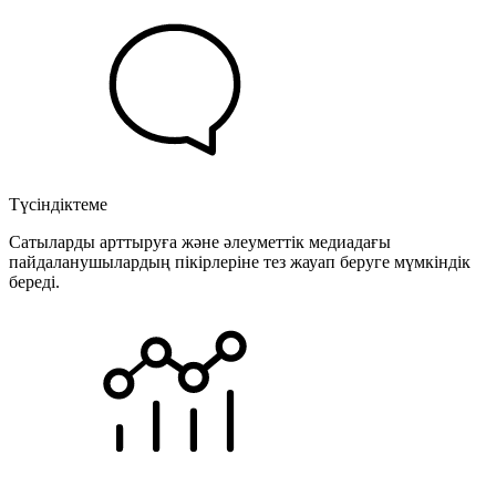
Түсіндіктеме
Сатыларды арттыруға және әлеуметтік медиадағы
пайдаланушылардың пікірлеріне тез жауап беруге мүмкіндік
береді.