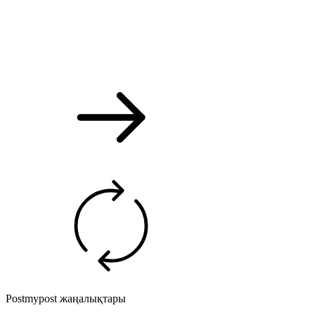
Postmypost жаңалықтары