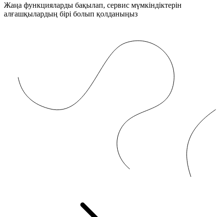
Жаңа функцияларды бақылап, сервис мүмкіндіктерін
алғашқылардың бірі болып қолданыңыз