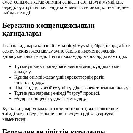
емес, сонымен қатар өнімнің сапасын арттыруға мүмкіндік
береді, бұл түптеп келгенде компания мен оның клиенттеріне
пайда әкеледі.
Бережлив концепциясының
қағидалары
Lean қағидалары қарапайым көрінуі мүмкін, бірақ оларды іске
асыру мұқият жоспарлау және барлық қызметкерлердің
қатысуын талап етеді. Негізгі қадамдар мыналарды қамтиды:
Тұтынушының көзқарасынан өнімнің құндылығын
анықтау.
Құнды өнімді жасау үшін әрекеттердің ретін
оңтайландыру.
Шығындарды азайту үшін үздіксіз әрекет ағынын жасау.
Тұтынушылардың өнімді "тарту" процесі.
Өндіріс процесін үздіксіз жетілдіру.
Бұл қағидалар ұйымдарға клиенттердің қажеттіліктеріне
тиімді жауап беруге және ішкі процестерді жақсартуға
көмектеседі.
Бережлив өндірістің құралдары