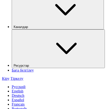
Каналдар
Ресурстар
Баға белгілеу
Кіру
Тіркелу
Русский
English
Deutsch
Español
Français
Português