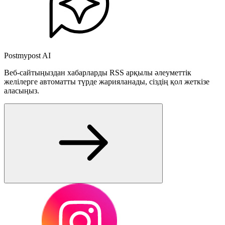
Postmypost AI
Веб-сайтыңыздан хабарларды RSS арқылы әлеуметтік
желілерге автоматты түрде жарияланады, сіздің қол жеткізе
аласыңыз.