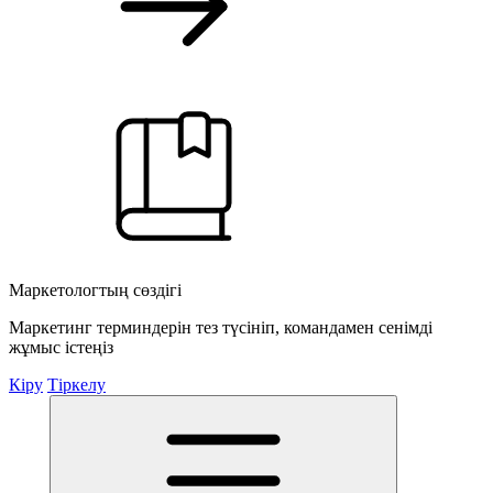
Маркетологтың сөздігі
Маркетинг терминдерін тез түсініп, командамен сенімді
жұмыс істеңіз
Кіру
Тіркелу