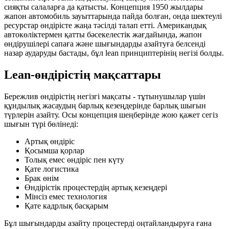
сияқты салаларға да қатысты. Концепция 1950 жылдары
жапон автомобиль зауыттарында пайда болған, онда шектеулі
ресурстар өндірісте жаңа тәсілді талап етті. Американдық
автокөліктермен қатты бәсекелестік жағдайында, жапон
өндірушілері сапаға және шығындарды азайтуға белсенді
назар аударуды бастады, бұл lean принциптерінің негізі болды.
Lean-өндірістің мақсаттары
Бережлив өндірістің негізгі мақсаты - тұтынушылар үшін
құндылық жасаудың барлық кезеңдерінде барлық шығын
түрлерін азайту. Осы концепция шеңберінде жою қажет сегіз
шығын түрі бөлінеді:
Артық өндіріс
Қосымша қорлар
Толық емес өндіріс пен күту
Қате логистика
Брак өнім
Өндірістік процестердің артық кезеңдері
Мінсіз емес технология
Қате кадрлық басқарым
Бұл шығындарды азайту процестерді оңтайландыруға ғана