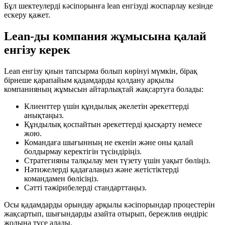
Бұл шектеулерді кәсіпорынға lean енгізуді жоспарлау кезінде
ескеру қажет.
Lean-ды компания жұмысына қалай
енгізу керек
Lean енгізу қиын тапсырма болып көрінуі мүмкін, бірақ
бірнеше қарапайым қадамдарды қолдану арқылы
компанияның жұмысын айтарлықтай жақсартуға болады:
Клиенттер үшін құндылық әкелетін әрекеттерді
анықтаңыз.
Құндылық қоспайтын әрекеттерді қысқарту немесе
жою.
Командаға шығынның не екенін және оны қалай
болдырмау керектігін түсіндіріңіз.
Стратегияны талқылау мен түзету үшін уақыт бөліңіз.
Нәтижелерді қадағалаңыз және жетістіктерді
командамен бөлісіңіз.
Сәтті тәжірибелерді стандарттаңыз.
Осы қадамдарды орындау арқылы кәсіпорындар процестерін
жақсартып, шығындарды азайта отырып, бережлив өндіріс
жолына түсе алады.