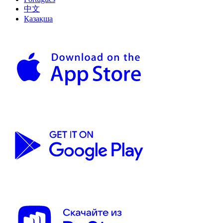
中文
Қазақша