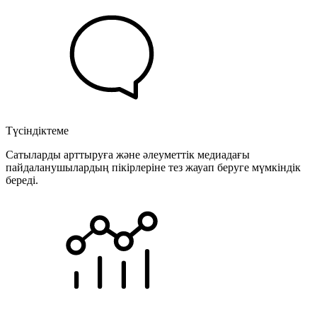
Түсіндіктеме
Сатыларды арттыруға және әлеуметтік медиадағы
пайдаланушылардың пікірлеріне тез жауап беруге мүмкіндік
береді.