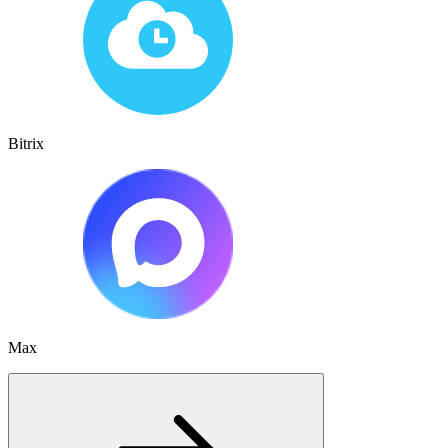
Bitrix
Max