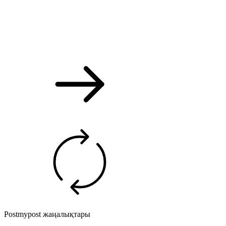
Postmypost жаңалықтары