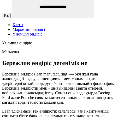
KZ
Басты
Маркетинг сөздігі
Үнемшіл өндіріс
Үнемшіл өндіріс
Мазмұны
Бережлив өндіріс дегеніміз не
Бережлив өндіріс (lean manufacturing) — бұл жай ғана
жапондық басқару концепциясы емес, сонымен қатар
үдерістерді оңтайландыруға бағытталған шынайы философия.
Бережлив өндірістің мәні - шығындарды азайта отырып,
көбірек және жақсырақ істеу. Соңғы онжылдықтарда Boeing,
Ford және Porsche сияқты көптеген танымал компаниялар осы
қағидаттарды табысты қолданады.
Lean әдіснамасы тек өндірістік салаларды ғана қамтымайды,
сонымен бірге банк ісі, денсаулық сақтау және логистика