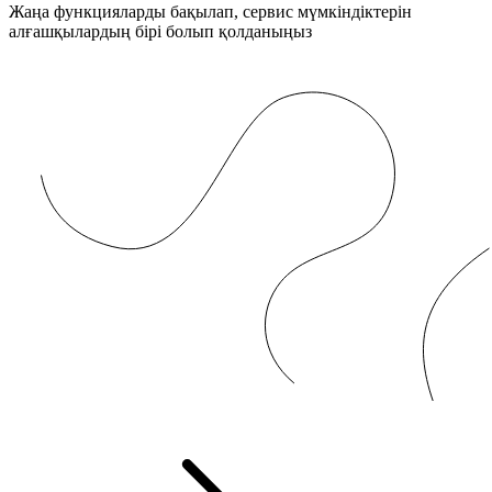
Жаңа функцияларды бақылап, сервис мүмкіндіктерін
алғашқылардың бірі болып қолданыңыз