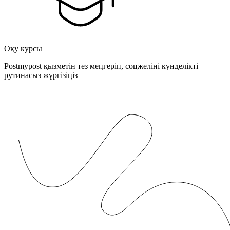
Оқу курсы
Postmypost қызметін тез меңгеріп, соцжеліні күнделікті
рутинасыз жүргізіңіз