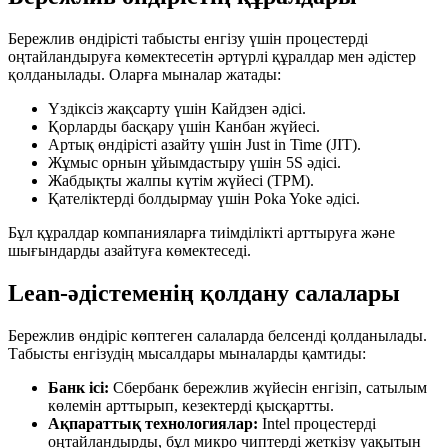
Бережлив өндірісті табысты енгізу үшін процестерді
оңтайландыруға көмектесетін әртүрлі құралдар мен әдістер
қолданылады. Оларға мыналар жатады:
Үздіксіз жақсарту үшін Кайдзен әдісі.
Қорларды басқару үшін Канбан жүйесі.
Артық өндірісті азайту үшін Just in Time (JIT).
Жұмыс орнын ұйымдастыру үшін 5S әдісі.
Жабдықты жалпы күтім жүйесі (TPM).
Қателіктерді болдырмау үшін Poka Yoke әдісі.
Бұл құралдар компанияларға тиімділікті арттыруға және
шығындарды азайтуға көмектеседі.
Lean-әдістеменің қолдану салалары
Бережлив өндіріс көптеген салаларда белсенді қолданылады.
Табысты енгізудің мысалдары мыналарды қамтиды:
Банк ісі:
Сбербанк бережлив жүйесін енгізіп, сатылым
көлемін арттырып, кезектерді қысқартты.
Ақпараттық технологиялар:
Intel процестерді
оңтайландырды, бұл микро чиптерді жеткізу уақытын