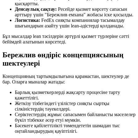
қысқартты.
Денсаулық сақтау:
Ресейде қызмет көрсету сапасын
арттыру үшін "Бережлив емхана" жобасы іске қосылды.
Логистика:
FedEx сияқты компаниялар тасымалдау
шығындарын азайту үшін lean-әдістерді қолданады.
Бұл мысалдар lean тәсілдерін әртүрлі қызмет түрлеріне сәтті
бейімдей алатынын көрсетеді.
Бережлив өндіріс концепциясының
шектеулері
Концепцияның тартымдылығына қарамастан, шектеулер де
бар. Оларға мыналар жатады:
Барлық қызметкерлерді жақсарту процесіне тарту
қажеттілігі.
Жеткізу тізбегіндегі үзілістер сияқты сыртқы
сілкіністердің тәуекелдері.
Серіктестердің жұмыс сапасымен байланысты мәселелер
бүкіл тізбекке әсер етуі мүмкін.
Бәсекеге қабілеттілікті төмендететін шамадан тыс
оңтайландырудың қауіптілігі.