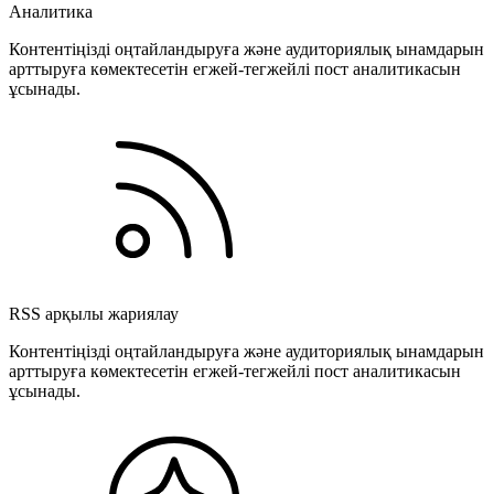
Аналитика
Контентіңізді оңтайландыруға және аудиториялық ынамдарын
арттыруға көмектесетін егжей-тегжейлі пост аналитикасын
ұсынады.
RSS арқылы жариялау
Контентіңізді оңтайландыруға және аудиториялық ынамдарын
арттыруға көмектесетін егжей-тегжейлі пост аналитикасын
ұсынады.