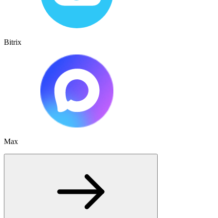
Bitrix
Max