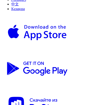
中文
Қазақша