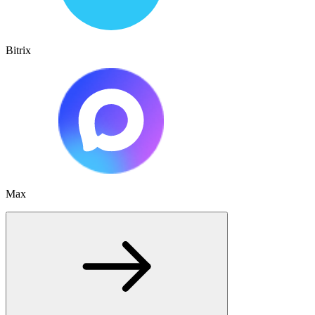
Bitrix
Max