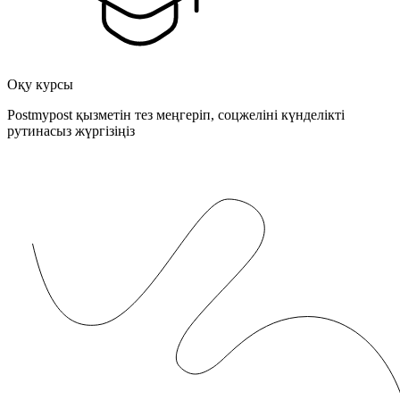
Оқу курсы
Postmypost қызметін тез меңгеріп, соцжеліні күнделікті
рутинасыз жүргізіңіз