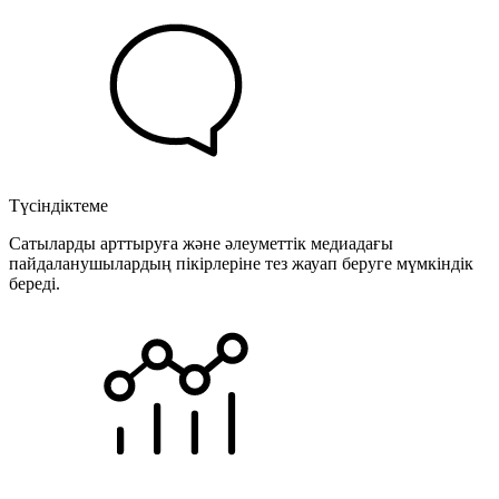
Түсіндіктеме
Сатыларды арттыруға және әлеуметтік медиадағы
пайдаланушылардың пікірлеріне тез жауап беруге мүмкіндік
береді.