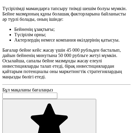
Түсірілімді мамандарға тапсыру тиімді шешім болуы мүмкін.
Бейне мазмұнның құны болашақ факторларына байланысты
әр түрлі болады, оның ішінде:
Бейненің ұзақтығы;
Түсірілім орны;
Актерлердің немесе компания өкілдерінің қатысуы.
Бағалар бейне кейс жасау үшін 45 000 рубльден басталып,
дайын бейненің минутына 50 000 рубльге жетуі мүмкін.
Осылайша, сапалы бейне мазмұнды жасау елеулі
инвестицияларды талап етеді, бірақ инвестициялардан
қайтарым потенциалы оны маркетингтік стратегиялардың
маңызды бөлігі етеді.
Бұл мақаланы бағалаңыз