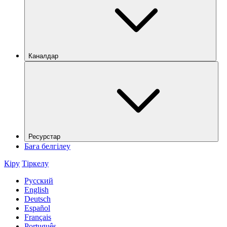
Каналдар
Ресурстар
Баға белгілеу
Кіру
Тіркелу
Русский
English
Deutsch
Español
Français
Português