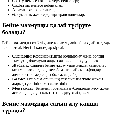
Оқыту немесе көңіл көтеру бейнелері;
Сұхбаттар немесе вебиналар;
Анимациялық роликтер;
Әлеуметтік желілерде тірі трансляциялар.
Бейне мазмұнды қалай түсіруге
болады?
Бейне мазмұнды өз бетіңізше жасау мүмкін, бірақ дайындауды
талап етеді. Негізгі қадамдар кіреді:
Сценарий:
Кездейсоқтықты болдырмау және рөлдің
тым ұзақ болмауын алдын ала жоспар құру керек.
Жабдық:
Сапалы бейне жасау үшін жақсы камералар
мен микрофондар қажет. Заманға сай смартфондар
жеткілікті камералары болса, жарайды.
Бөлме:
Түсірілім орнының тазалығына және жақсы
жарық түсетініне көз жеткізіңіз.
Монтаждау:
Бейненің орынсыз дублейлерін кесу және
әсерлерді қоюды қамтитын өңдеу жиі қажет.
Бейне мазмұнды сатып алу қанша
тұрады?