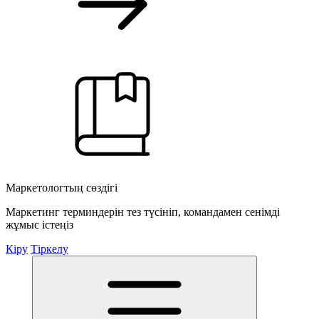
Маркетологтың сөздігі
Маркетинг терминдерін тез түсініп, командамен сенімді
жұмыс істеңіз
Кіру
Тіркелу