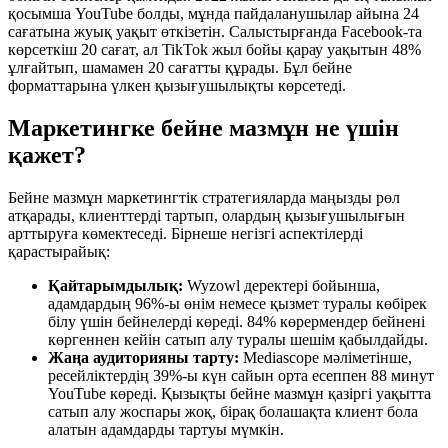
қосымша YouTube болды, мұнда пайдаланушылар айына 24
сағатына жуық уақыт өткізетін. Салыстырғанда Facebook-та
көрсеткіш 20 сағат, ал TikTok жыл бойы қарау уақытын 48%
ұлғайтып, шамамен 20 сағатты құрады. Бұл бейне
форматтарына үлкен қызығушылықты көрсетеді.
Маркетингке бейне мазмұн не үшін
қажет?
Бейне мазмұн маркетингтік стратегияларда маңызды рөл
атқарады, клиенттерді тартып, олардың қызығушылығын
арттыруға көмектеседі. Бірнеше негізгі аспектілерді
қарастырайық:
Қайтарымдылық:
Wyzowl деректері бойынша,
адамдардың 96%-ы өнім немесе қызмет туралы көбірек
білу үшін бейнелерді көреді. 84% көрермендер бейнені
көргеннен кейін сатып алу туралы шешім қабылдайды.
Жаңа аудиторияны тарту:
Mediascope мәліметінше,
ресейліктердің 39%-ы күн сайын орта есеппен 88 минут
YouTube көреді. Қызықты бейне мазмұн қазіргі уақытта
сатып алу жоспары жоқ, бірақ болашақта клиент бола
алатын адамдарды тартуы мүмкін.