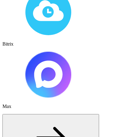
Bitrix
Max