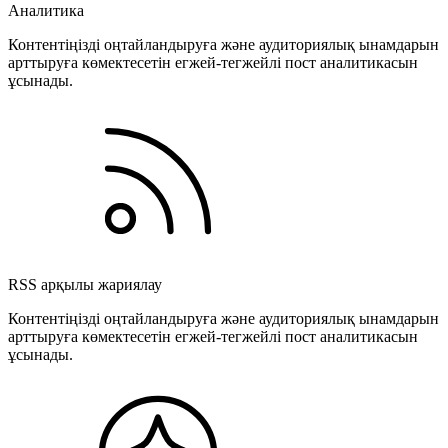
Аналитика
Контентіңізді оңтайландыруға және аудиториялық ынамдарын
арттыруға көмектесетін егжей-тегжейлі пост аналитикасын
ұсынады.
RSS арқылы жариялау
Контентіңізді оңтайландыруға және аудиториялық ынамдарын
арттыруға көмектесетін егжей-тегжейлі пост аналитикасын
ұсынады.