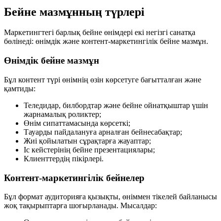
Бейне мазмұнның түрлері
Маркетингтегі барлық бейне өнімдері екі негізгі санатқа
бөлінеді: өнімдік және контент-маркетингілік бейне мазмұн.
Өнімдік бейне мазмұн
Бұл контент түрі өнімнің өзін көрсетуге бағытталған және
қамтиды:
Теледидар, билбордтар және бейне ойнатқыштар үшін
жарнамалық роликтер;
Өнім сипаттамасында көрсеткі;
Тауарды пайдалануға арналған бейнесабақтар;
Жиі қойылатын сұрақтарға жауаптар;
Іс кейстерінің бейне презентациялары;
Клиенттердің пікірлері.
Контент-маркетингілік бейнелер
Бұл формат аудиторияға қызықты, өніммен тікелей байланысы
жоқ тақырыптарға шоғырланады. Мысалдар: