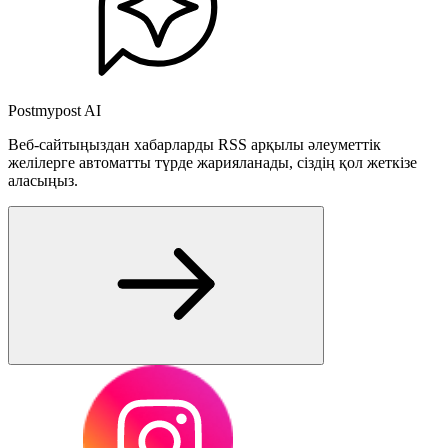
Postmypost AI
Веб-сайтыңыздан хабарларды RSS арқылы әлеуметтік
желілерге автоматты түрде жарияланады, сіздің қол жеткізе
аласыңыз.