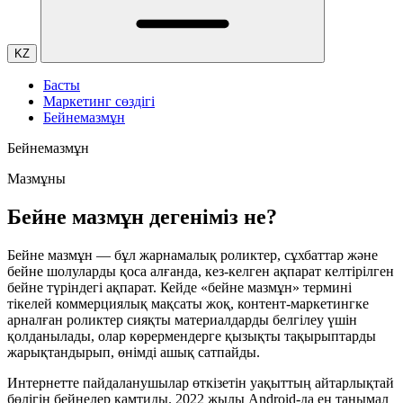
KZ
Басты
Маркетинг сөздігі
Бейнемазмұн
Бейнемазмұн
Мазмұны
Бейне мазмұн дегеніміз не?
Бейне мазмұн — бұл жарнамалық роликтер, сұхбаттар және
бейне шолуларды қоса алғанда, кез-келген ақпарат келтірілген
бейне түріндегі ақпарат. Кейде «бейне мазмұн» термині
тікелей коммерциялық мақсаты жоқ, контент-маркетингке
арналған роликтер сияқты материалдарды белгілеу үшін
қолданылады, олар көрермендерге қызықты тақырыптарды
жарықтандырып, өнімді ашық сатпайды.
Интернетте пайдаланушылар өткізетін уақыттың айтарлықтай
бөлігін бейнелер қамтиды. 2022 жылы Android-да ең танымал