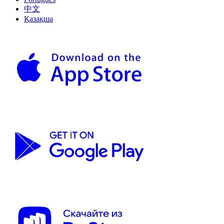
中文
Қазақша