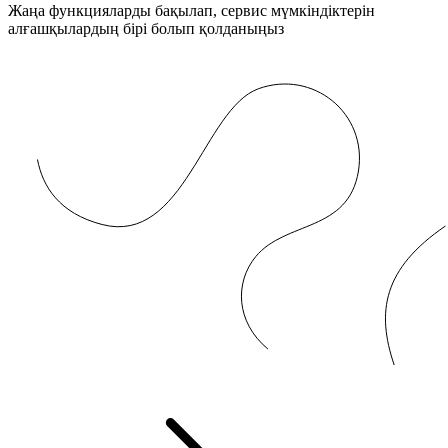
Жаңа функцияларды бақылап, сервис мүмкіндіктерін
алғашқылардың бірі болып қолданыңыз