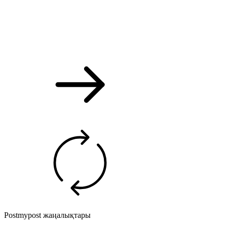
Postmypost жаңалықтары