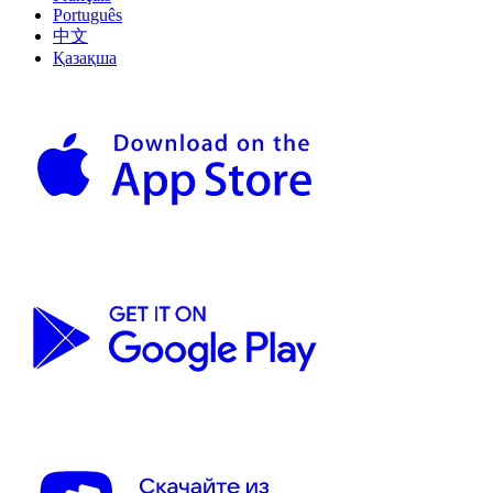
Português
中文
Қазақша