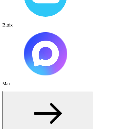
Bitrix
Max