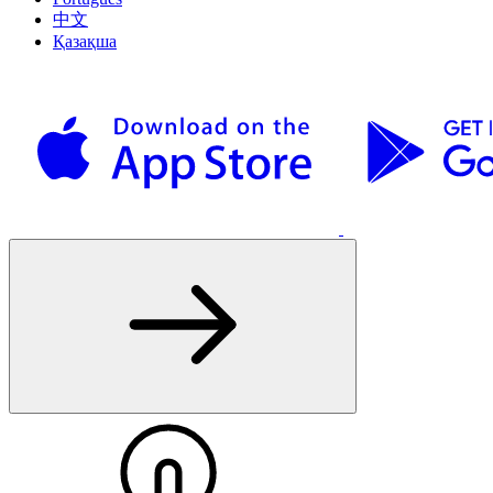
中文
Қазақша