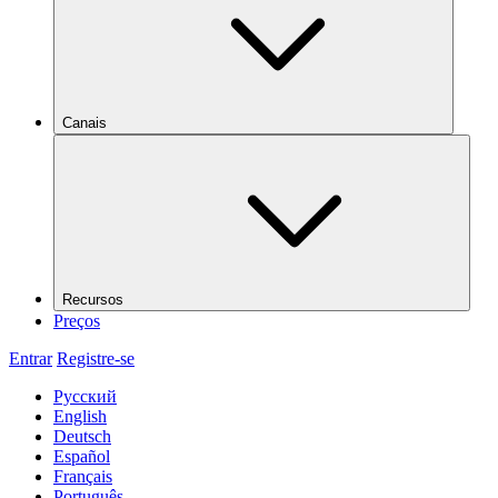
Canais
Recursos
Preços
Entrar
Registre-se
Русский
English
Deutsch
Español
Français
Português