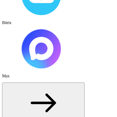
Bitrix
Max