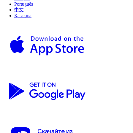
Português
中文
Қазақша