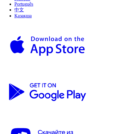
Português
中文
Қазақша