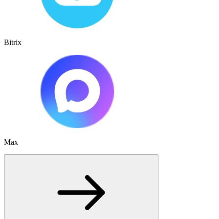
Bitrix
Max