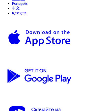
Português
中文
Қазақша