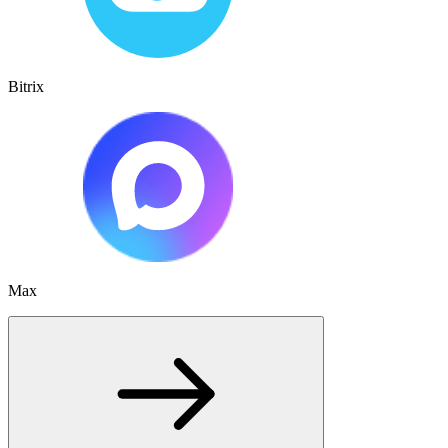
Bitrix
Max