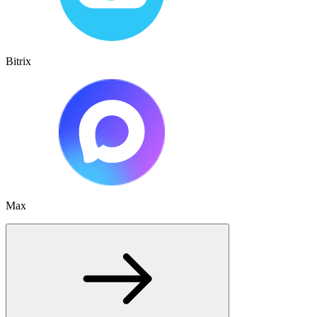
Bitrix
Max