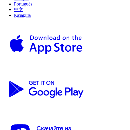
Português
中文
Қазақша