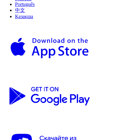
Português
中文
Қазақша