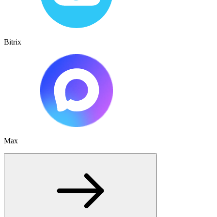
Bitrix
Max