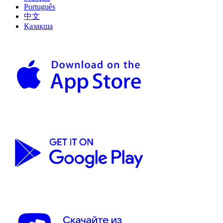
Português
中文
Қазақша