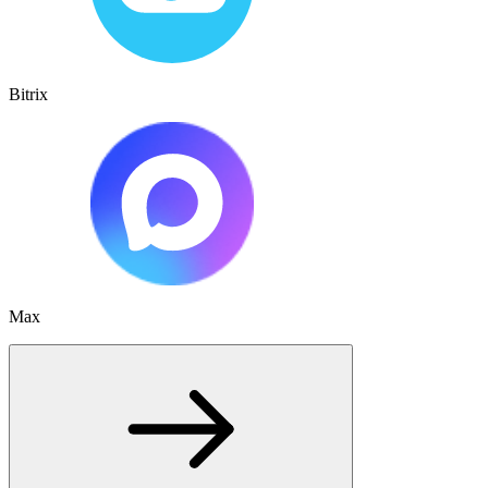
Bitrix
Max