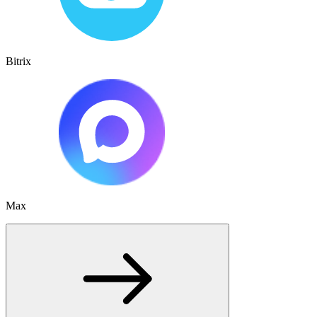
Bitrix
Max