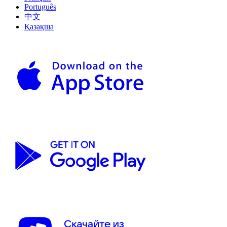
Português
中文
Қазақша