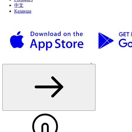
中文
Қазақша