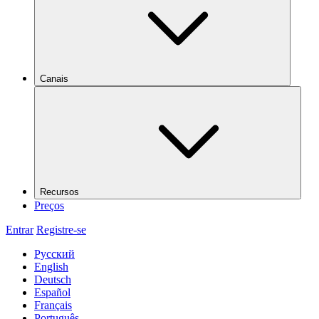
Canais
Recursos
Preços
Entrar
Registre-se
Русский
English
Deutsch
Español
Français
Português