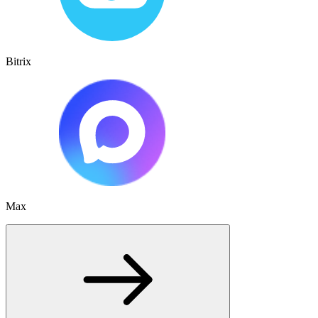
Bitrix
Max