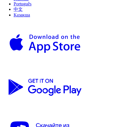
Português
中文
Қазақша