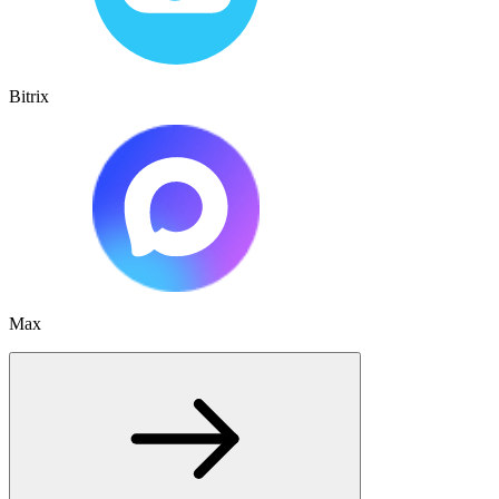
Bitrix
Max