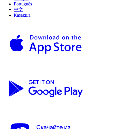
Português
中文
Қазақша