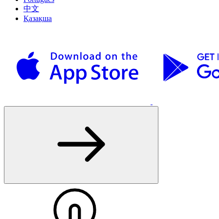
中文
Қазақша