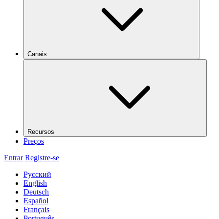
Canais
Recursos
Preços
Entrar
Registre-se
Русский
English
Deutsch
Español
Français
Português