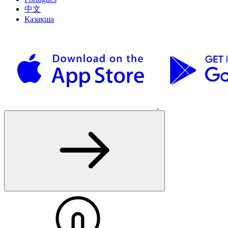
中文
Қазақша