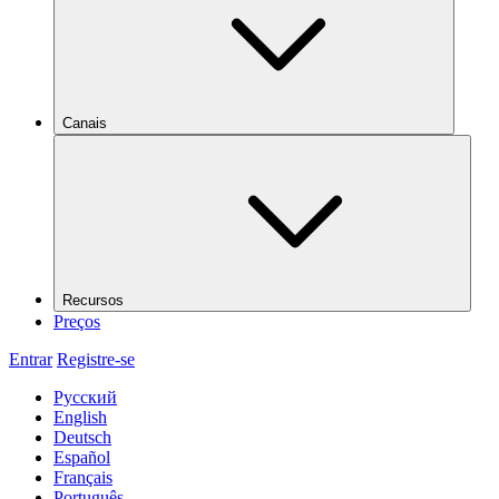
Canais
Recursos
Preços
Entrar
Registre-se
Русский
English
Deutsch
Español
Français
Português