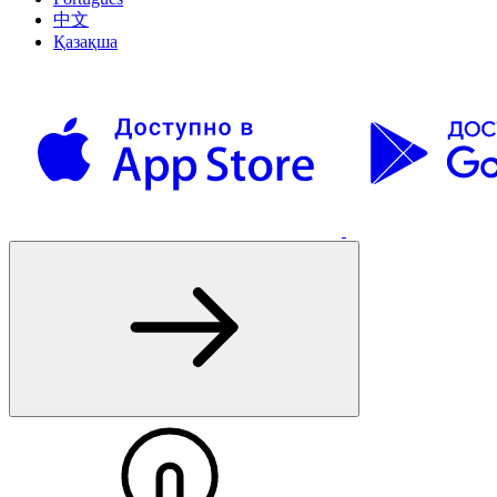
中文
Қазақша