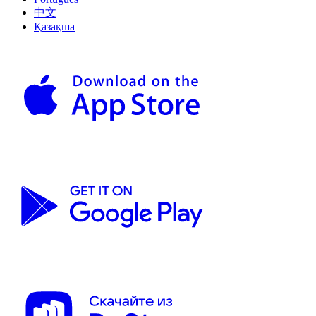
中文
Қазақша