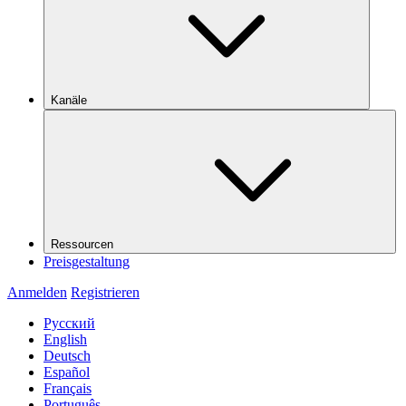
Kanäle
Ressourcen
Preisgestaltung
Anmelden
Registrieren
Русский
English
Deutsch
Español
Français
Português