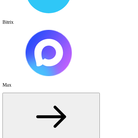
Bitrix
Max