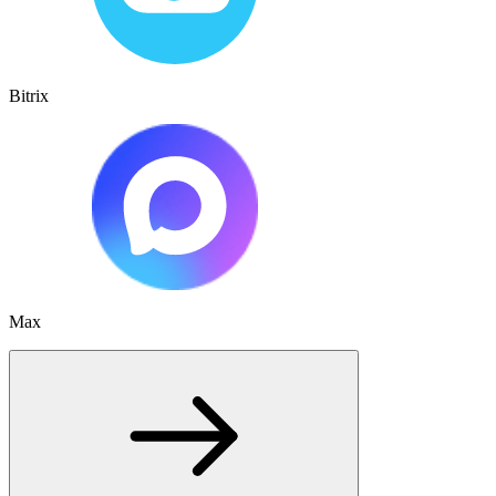
Bitrix
Max