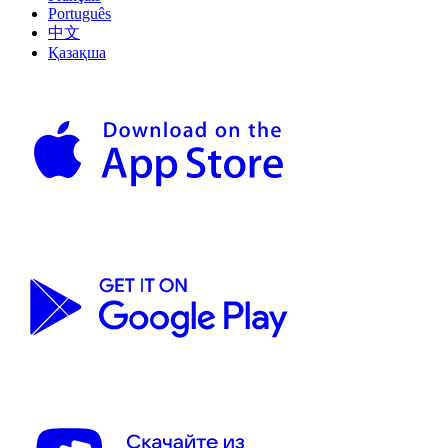
Português
中文
Қазақша