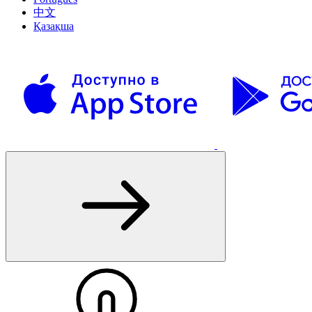
中文
Қазақша