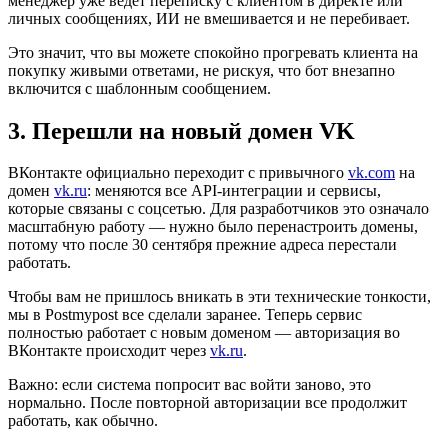
менеджер уже ведет переписку с клиентом в директе или
личных сообщениях, ИИ не вмешивается и не перебивает.
Это значит, что вы можете спокойно прогревать клиента на
покупку живыми ответами, не рискуя, что бот внезапно
включится с шаблонным сообщением.
3. Перешли на новый домен VK
ВКонтакте официально переходит с привычного
vk.com
на
домен
vk.ru
: меняются все API-интеграции и сервисы,
которые связаны с соцсетью. Для разработчиков это означало
масштабную работу — нужно было перенастроить домены,
потому что после 30 сентября прежние адреса перестали
работать.
Чтобы вам не пришлось вникать в эти технические тонкости,
мы в Postmypost все сделали заранее. Теперь сервис
полностью работает с новым доменом — авторизация во
ВКонтакте происходит через
vk.ru
.
Важно: если система попросит вас войти заново, это
нормально. После повторной авторизации все продолжит
работать, как обычно.