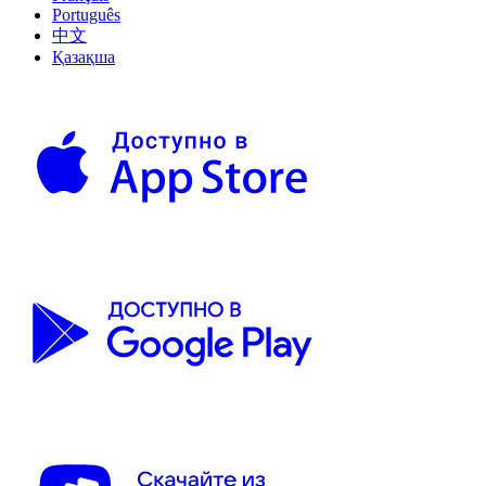
Português
中文
Қазақша