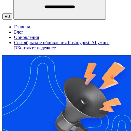
RU
Главная
Блог
Обновления
Сентябрьские обновления Postmypost: AI умнее,
ВКонтакте надежнее