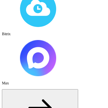
Bitrix
Max