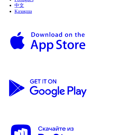
中文
Қазақша