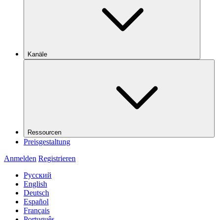
Kanäle
Ressourcen
Preisgestaltung
Anmelden
Registrieren
Русский
English
Deutsch
Español
Français
Português