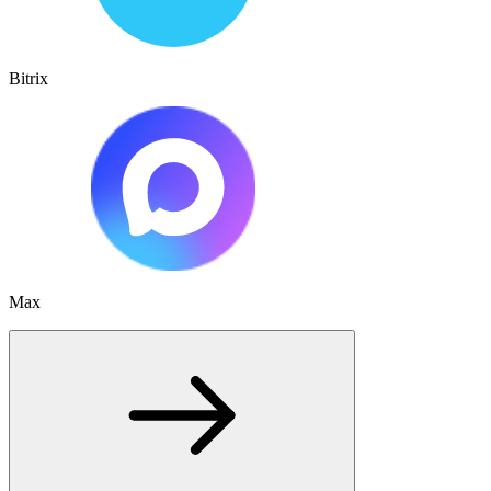
Bitrix
Max