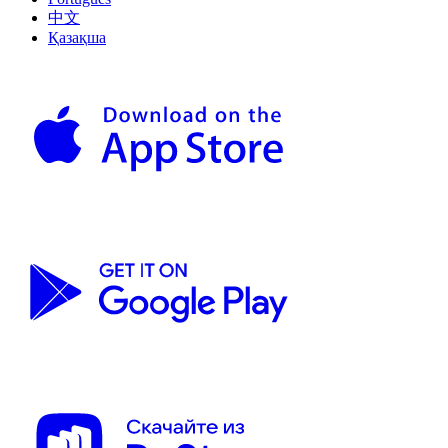
中文
Қазақша