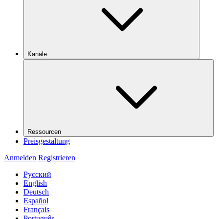
Kanäle
Ressourcen
Preisgestaltung
Anmelden
Registrieren
Русский
English
Deutsch
Español
Français
Português