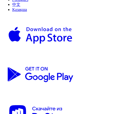
中文
Қазақша