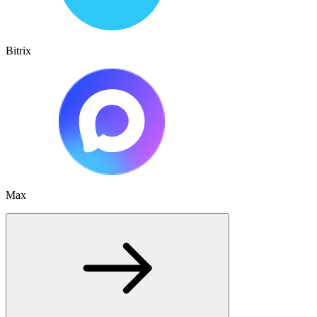
Bitrix
Max