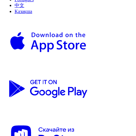
中文
Қазақша