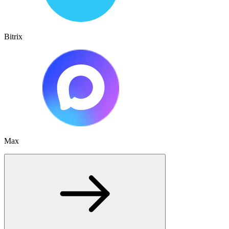
Bitrix
Max