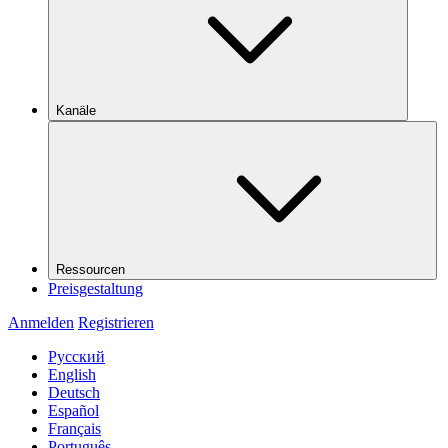
Kanäle
Ressourcen
Preisgestaltung
Anmelden
Registrieren
Русский
English
Deutsch
Español
Français
Português