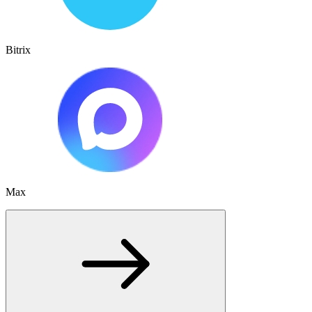
Bitrix
Max