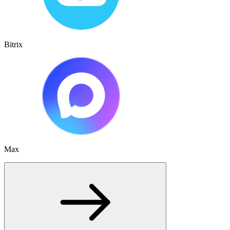
Bitrix
Max