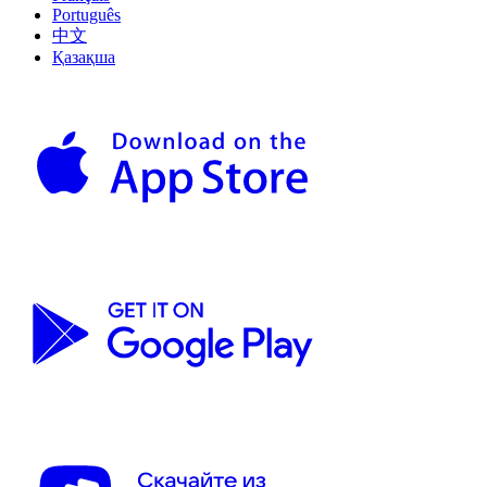
Português
中文
Қазақша